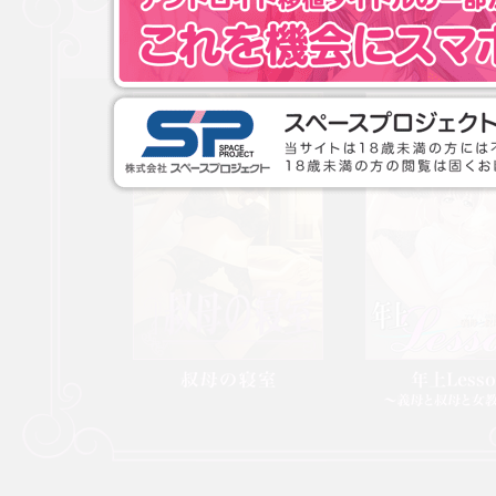
叔母の寝室
年上Lesson ～義
教師と～