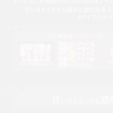
SP-JANIS REPUBLIC SP
ンス！ドーンと大放出祭！！〜
すぺじゃに共和国のPUZZLEBOXブランドとhourglassブランドタイトルから
フライヤー（表）
フライヤー（裏）
PDF（3.
甘いイチャラブ方面から濃厚な年上路線，アブノーマルなものから猟奇的でサス
Windows Vista/7/8/8.1/10対応・DVD-ROM 6枚組・特製BOX仕様
2016年4月28日発売／パッケージ版：11,000円（税別）