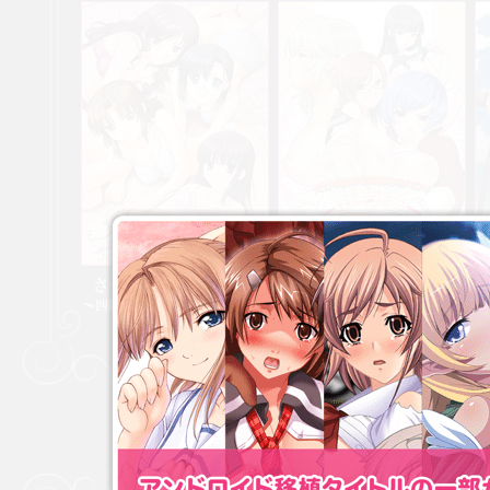
さくらリラクゼーション ～四
に～づまはセーラー服♥ ～ダー
シ
姉妹とのラブラブ同居性活～
リンは担任教師～