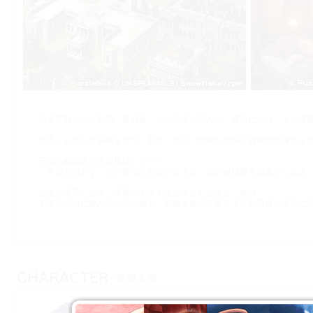
日本有数の巨大財閥，君城家．その当主が死んだ．遺言により，その遺
気高くも麗しき美貌を持つ，長女・百合．怜悧な頭脳と貴族的酷薄さを
王国の相続者たる資格はただ一つ．
「手段を問わず，己が野望と欲望のままに，他の候補者を屈服せしめよ
当主の庶子として，不遇の人生を送ってきた主人公・樹は，
不幸のうちに死んでいった母と，辛酸を舐めて生きてきた自身の半生に
磯村 珠洲香
いそむら すずか