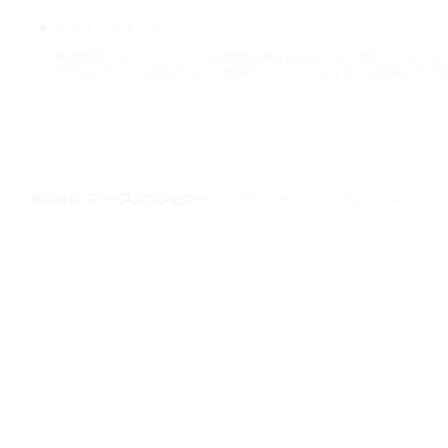
アンインストール
本体験版では，レジストリへの情報の書き込みなどは一切行っておりま
て作られたフォルダ以下を，ご使用のパソコンからまるごと削除して下
株式会社スペースプロジェクト © 1997-2021 SPACE PROJECT All Rights
Reserved.