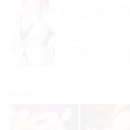
君城家の次女．後妻の娘．明晰かつ怜悧な頭脳
酷薄さの持ち主．が，まぎれもない英傑．極め
会社を設立・成功させ，財閥外に資産・実力を
る．合法かつ頭脳的に財閥の実質支配に効果的
らした．
人望の面では長女に劣るが，名を捨てて実を獲
方針の一つ．主人公を生理的・直感的に毛嫌っ
とあらゆる意味で財閥創業の血統の精華と評
能・実力の持ち主．
主人公の復讐においては，まさしくその象徴た
危険を感じて避難しようとするも，拉致監禁さ
る．どんなに貶められ，嬲られようとも，彼女
れず，その才気・精神力はより高みに向かって
る．凌辱を許された者にとっては最高の存在．