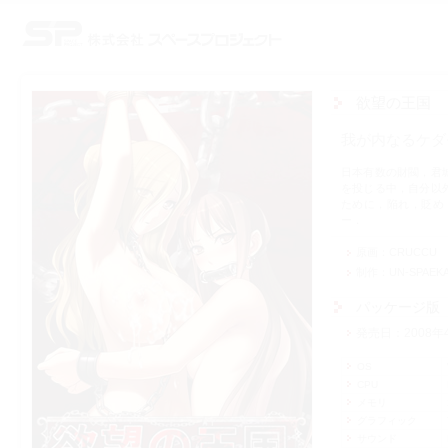
株式会社スペースプロジェクト
欲望の王国
我が内なるケダ
日本有数の財閥，君
を投じる中，自分以
ために，陥れ，貶め
ー．
原画
CRUCCU
制作
UN-SPAEK
パッケージ版
発売日
2008年
OS
CPU
メモリ
グラフィック
サウンド