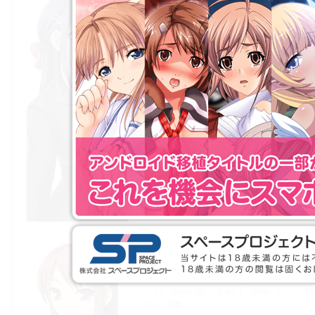
年齢
21歳
身長
162cm
体重
48kg
バスト
85cm（C）
ウェスト
55cm
ヒップ
87
CV
葉月
主人公の専属秘書．腹心であり，最大の協力
人．攻略ヒロインの一人．
一見可憐・清楚な容貌でありながら，時に主人
ほどの行動力と濃い情念を持つ．
「我が忠誠心を得るに，いかにして主人として
を示していただけますか？」と主人公に対して
身を犯される．
主人公のその理不尽さと暴力的な性質に「相続
資質を見出し，文字通り全身全霊で主人公に仕
機は不明．
君城 蘭
きみしろ らん
年齢
18歳
身長
162cm
体重
44kg
バスト
82cm（B）
ウェスト
53cm
ヒップ
83
CV
和葉