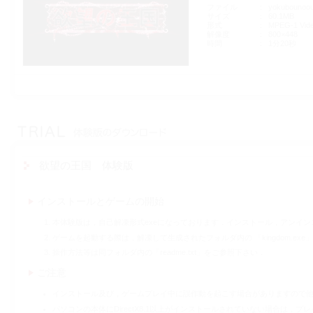
ファイル
yokubounoo
サイズ
60.1MB
形式
MPEG-1 Vid
解像度
800×448
時間
1分20秒
欲望の王国 体験版
インストールとゲームの開始
本体験版は，自己解凍形式exeになっております．インストール，アンイ
ゲームを起動する際は，解凍して生成されたフォルダ内の 「kingdom.ex
操作方法等は同フォルダ内の「readme.txt」をご参照下さい．
ご注意
インストール及び，ゲームプレイ中に誤作動を起こす場合がありますので
パソコンの本体にDirectX8.1以上がインストールされていない場合は，プレ