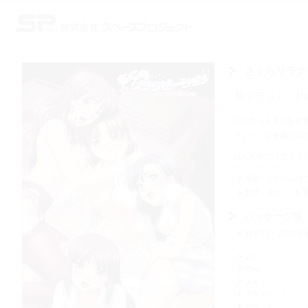
株式会社スペースプロジェクト
さくらリラク
新ブランド「Pu
請われるままに佐倉
そして，佐倉家の四
ほんわかだけどラブ
原画
ぷれしゃす
制作
rpm
パッケージ版
発売日
2005年
OS
CPU
メモリ
グラフィック
サウンド