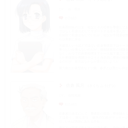
CV
葵 香奈
自己紹介
佐倉四姉妹の三女．祖父とその仕事を尊敬して
ではなく看護士としてサポートする道を選んだ
合病院で看護士をしていたが，祖父が半隠居状
らは実家に戻る．
大盛況というほどではない佐倉整体院ではナー
事らしい仕事もないのだが，毎朝診察室の掃除
なく，かつての終業時間までナース服で過ごし
とか整体院を再開させようと自主的に整体の勉
るのだが，努力はなかなか実らないようだ．
努力家だが典型的なドジ娘．修冴とは昔から仲は
佐倉 風月
さくら ふうげつ
CV
権田熊蔵
自己紹介
佐倉家の当主にして，整体院の院長．整体師と
アは長く，腕も立つ．修冴の父親がマッサー
だ，いわば恩師にあたる存在．
最近では院長の座を誰かに譲り渡し，自分は悠