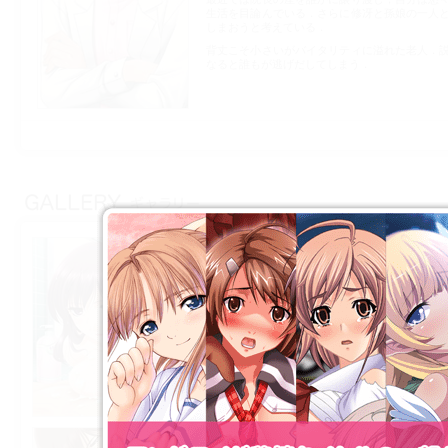
生活を目論んでいる．さらに修冴と孫娘の一人
しまおうと考えている．
背丈こそ小さいがバイタリティに溢れた老人．
なると誰もが逃げだしてしまう．