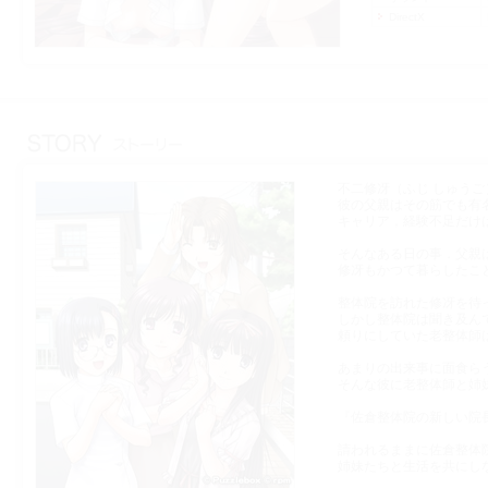
DirectX
不二修冴（ふじ しゅう
彼の父親はその筋でも有
キャリア，経験不足だけ
そんなある日の事．父親
修冴もかつて暮らしたこ
整体院を訪れた修冴を待
しかし整体院は聞き及ん
頼りにしていた老整体師
あまりの出来事に面食ら
そんな彼に老整体師と姉
『佐倉整体院の新しい院
請われるままに佐倉整体
姉妹たちと生活を共にし