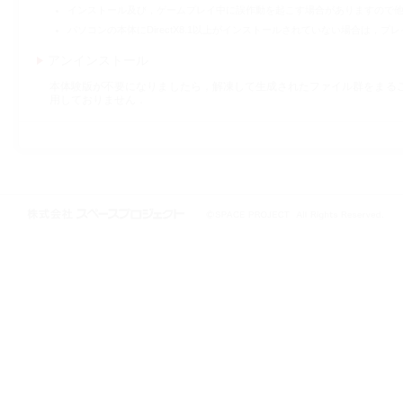
インストール及び，ゲームプレイ中に誤作動を起こす場合がありますので
パソコンの本体にDirectX8.1以上がインストールされていない場合は，プレ
アンインストール
本体験版が不要になりましたら，解凍して生成されたファイル群をまる
用しておりません．
株式会社スペースプロジェクト © 1997-2021 SPACE PROJECT All Rights
Reserved.