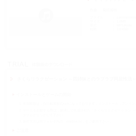
作曲
菊田裕樹
ファイル
sakurarelax
サイズ
1.6MB
形式
MP3 Audio
時間
1分49秒
さくらリラクゼーション ～四姉妹とのラブラブ同居性活
インストールとゲームの開始
本体験版は，自己解凍形式exeになっております．インストール，アンイ
ゲームを起動する際は，解凍して生成された「さくらリラクゼーション ～四姉妹
ダブルクリックして下さい．
操作方法は同フォルダ内の「readme.txt」をご参照下さい．
ご注意