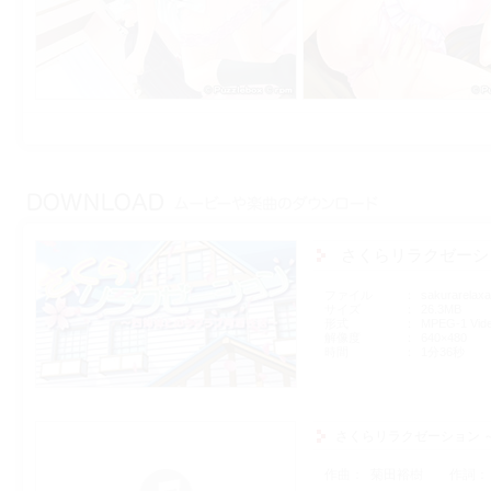
さくらリラクゼーシ
ファイル
sakurarelax
サイズ
26.3MB
形式
MPEG-1 Vid
解像度
640×480
時間
1分36秒
さくらリラクゼーション 
作曲
菊田裕樹
作詞