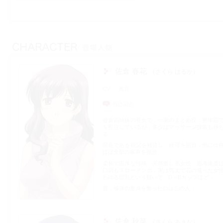
佐倉 春花
さくら はるか
CV
風音
自己紹介
佐倉四姉妹の長女で，一家のまとめ役．整体院
を担当しているが，多少はマッサージ技術も持
る．
院長である祖父を補佐し，経理を担当．他には
ほぼ全般の家事を担当．
柔和で温厚な性格．天然癒し系女性．思考速度
口調もスローテンポ．実は気丈で芯の通った女
わゆる巨乳という類いで，D～Eカップほど．
昔，修冴の童貞を奪ったのはこの人．
佐倉 秋菜
さくら あきな