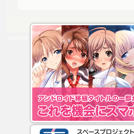
母を早くに亡くした清二郎は父と一匹の猫「ルナ」と暮らしていた． 
は事故で亡くなってしまう． 雨の夜，清二郎は猫の亡骸を山奥の墓地
た． ひとりぼっちで，ふさぎ込んでしまった清二郎． しかしある雨の
は何でも知っているよ．お姉さんが何でも言うことを聞いてあげるよ．
© SPEED All Rights Reserved.