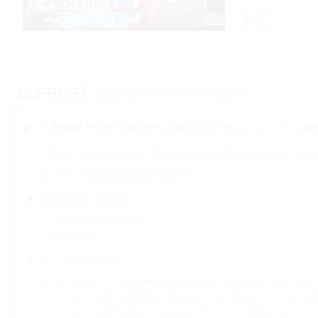
サウンド
DirectX
「乗務淫 〜空の性奴隷〜」修正プログラム
（パッケージ版
「銀行淫 〜堕ちゆく女達〜」製品版の不具合を修正するためのパッチフ
セーブデータは引き続き利用が可能です．
おもな追加・修正点
表示に関する不具合を修正
誤字を修正
アップデート手順
ダウンロードした「flightattendant_update.exe」を実行すると，
インストール場所を初期設定から変更されていない場合は「アップデート
インストール場所を変更している場合は「アップデート先変更」をクリッ