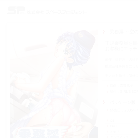
株式会社スペースプロジェクト
乗務淫 ～空
正規乗務員を目
お客様にエッチ
前作「銀行淫」の銀
航空会社を舞台にし
主人公を操り，研修
原画
吉野恵子
制作
GIRL'S S
パッケージ版
発売日
2005年
OS
CPU
メモリ
グラフィック