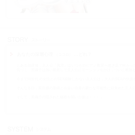
あなたの深層心理
…どれ？
ココロ
とある放課後．主人公「真澄」はいつものピアノ教室へ急ぎ足で向かっ
気づく．景織子は熱い眼差しで主人公にモーションをかけ，ついに教師
今まで同世代 の女性とのSEX経験しかない主人公は，大人のSEXの快
そんなる日，風俗嬢の里緒と出会い自身の新たな可能性に目覚めた主人公
そして，景織子の隠された秘密を聞いた彼は・・・．