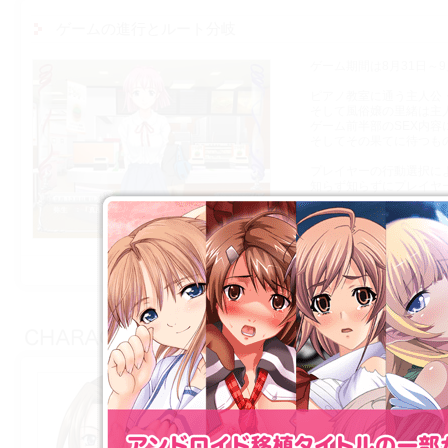
ゲームの進行とルート分岐
ゲーム期間は8月31日～9
ピアノ教室に通う主人公
そして風俗嬢の里緒は主
ゲーム前半部のSEX内
そしてその果てに待つも
プレイヤーの行動選択に
知らず知らずにプレイヤ
赤いバーがSゲージ，青
を行うと赤いバーが増え
鷺沼 景織子
さぎぬま きょうこ
ピアノ教師．今まで主人公を教えていた先生の
代理教師として，ピアノ教室にやってきた．