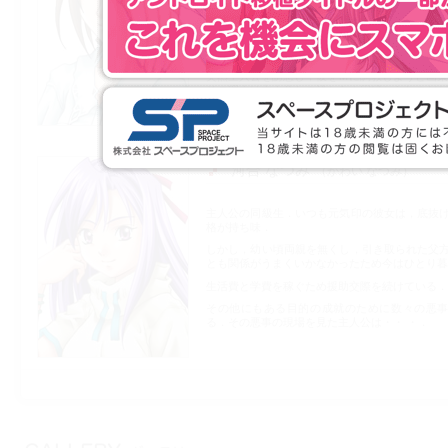
理知的な雰囲気を持っているのだが，どこか秘
見え隠れしている．
生粋のサディスト・・・．
突然主人公を誘惑し，彼をＭに調教しようと画策
その理由は主人公との浅からぬ因縁からなのだが
河合 なつみ
かわい なつみ
主人公の同級生．いつも元気印の彼女は，底抜
格が持ち味．
しかし，幼い頃両親を無くし，引き取られた父
とも関係がうまくいかなかったため今はひとり暮
生活費と学費を稼ぐため援助交際を続けている．
その他にもある目的の成就のために数々の悪
る．その悪事の現場を見た主人公は・・ ・．