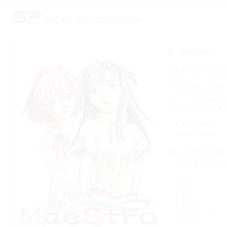
株式会社スペースプロジェクト
MaeStro
貴方
アナタ
年上の女性二人の誘
そして，同級生二人と
抑えていた欲望は暴
原画
Maruto!
制作
sorciere
パッケージ版
発売日
2000年
OS
CPU
メモリ
グラフィック
サウンド