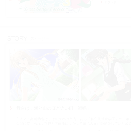
サウンド
舞台は，海と山のほど近い町「海鳴」
主人公・高町恭也は，その海鳴の市内にある「私立風芽丘学園」の三年
な母に支えられ，恭也と美由希は，かつて恭也の父が師範をしていた武