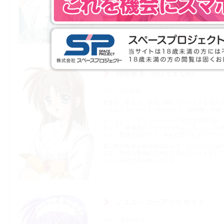
天才肌で，勉強も武道もなんでも実に器用にこ
般，特に料理・洗濯が得意で，好き．料理は母
華が得意．
晶とはケンカ友達で，基本的に顔を合わせれば
している．
神咲那美
かんなぎ なみ
CV
日向裕羅
風芽丘二年生で，近所の神社でバイトする巫女
いあんぐるハート2」のヒロイン「神咲薫」の妹
おとなしく，どちらかというと内気な性格だが
おいて，破滅的にドジでおっちょこちょい．基
人で，普通の女の子（と本人は思いたがっている
鹿児島の実家が剣道道場なので，ほんの少しは
ある．普段は海鳴町の神社で巫女のバイトをし
という名前の狐を飼っている．
ノエル・エーアリヒカイト
CV
海原エレナ