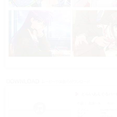
とらいあんぐるハ−ト3 
作曲
高瀬一矢
作詞
ファイル
trianglehear
サイズ
3MB
形式
MP3 Audio