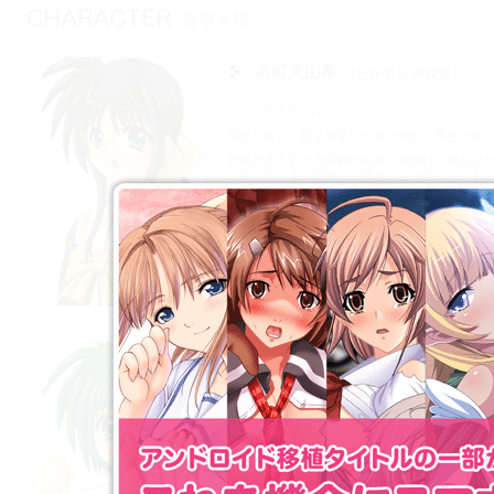
高町美由希
たかまち みゆき
CV
児玉さとみ
恭也と同じ，私立風芽丘の新一年生．恭也の妹．
天賦の才と日々の鍛錬の結果，剣腕は，現在は
に育っている．現時点で恭也にこそ及ばないも
も並の武術家に比較しても，決して引けは取らな
真面目でおとなしく，ひたすらに優しい性格で
町家の長女として，「妹」たちのことをよく見
らしている．
日常では少し，ぽーっとしたところがある．
鳳 蓮飛
フォウ・レンフェイ
CV
岩城由奈
晶と同じ私立海鳴中央の一年生．中国人と日本人
日本人の母は生粋の関西人なので，日本語は関
いる．両親が海外赴任に出てしまう家庭事情で
たいと願ったレンは数年前から高町家に下宿して