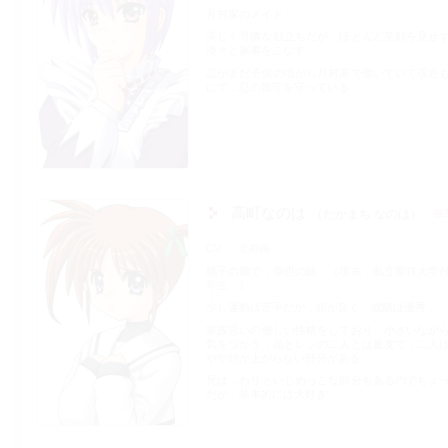
月村家のメイド．
美しく可憐な顔立ちだが，ほとんど笑顔を見せ
淡々と家事をこなす．
忍がまだ子供の頃から月村家で働いていて現在
にて，忍の留守を守っている．
高町なのは
たかまち なのは
※
CV
北都南
桃子の娘で，恭也の妹．（現在，私立聖祥大学
年生．）
少し運動は苦手だが，頭が良く，成績は優秀．
家族思いの優しい性格をしており，小さいなが
気をつかう．晶とレンの二人とは親友で，二人
やや頭が上がらない部分がある．
兄は，わりといじめっこな部分もあるのでちょ
だが，基本的には大好き．