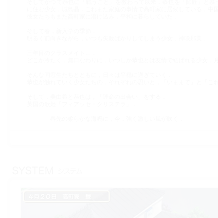
そしてかつて恭也に「戦うこと」を教わって以来，恭也を「師匠」と慕
に住む少女，城島晶．これまた家庭の事情で高町家に居候している，中
彼女たちもまた高町家に溶け込み，平和に暮らしていた．
そして春，新入学の季節．
明るく前向きながら，いつも失敗ばかりしてしまう少女，神咲那美．
三年目のクラスメイト…．
どこか冷たく，無口なわりに，いつしか恭也とは友情で結ばれる少女，
そんな同窓生たちとともに，日々は平穏に過ぎていく．
恭也が触れていく少女たちの，それぞれの思いと，「いままで」と「こ
そして，美由希と恭也は，「運命の出会い」をする．
英国の歌姫「フィアッセ・クリステラ」．
————春先の柔らかな海鳴に，今，強く激しい風が吹く．