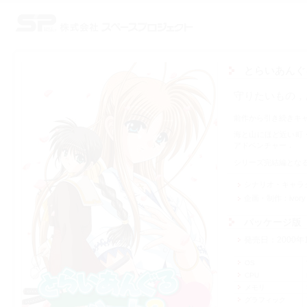
株式会社スペースプロジェクト
とらいあんぐるハー
守りたいもの，
前作から引き続きキ
海と山にほど近い町
アドベンチャー．
シリーズ完結編とな
シナリオ・キャラ
企画・制作
ivory
パッケージ版
発売日
2000年
OS
CPU
メモリ
グラフィック