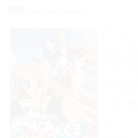
株式会社スペースプロジェクト
とらいあんぐ
いっしょに暮ら
両親が営む小さな洋
妹がオーナーの「さ
うことに…．さざな
い・ふれあい・刃傷
あなたは，このさざ
原画
都築真紀・
企画・制作
ivory
パッケージ版
発売日
1999年
OS
CPU
メモリ
グラフィック