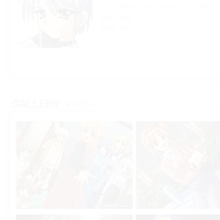
バスト
53cm
ウェスト
40cm
ヒップ
60cm
誕生日
不明
血液型
特殊