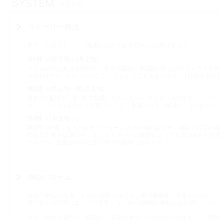
ストーリー構成
本ゲームのストーリー構成は大きく分けて3つに分類されます．
第1部（3月下旬～4月上旬）
プロローグにあたる部分で，キャラ紹介・第2部以降でどのキャラクタ
は第1部でゲームオーバーになってしまうこともあります．1日単位で話
第2部（4月上旬～翌1月上旬）
最初の1週間で，第1部で登場しなかったキャラクターも表われ，メイ
す．ここでは1週間を一区切りとして「育成モード（後述）」が加わって
第3部（1月上旬～）
第2部で仲良くなったキャラクターとのその後の話です．勿論，特定の
の部分の長さは異なり，またストーリーの展開によっては第3部から登
のような，普通のAVGに近い形での展開になります．
移動システム
物語の中心となる「さざなみ寮」内では，寮の俯瞰図（予定）の上に，
目で分かる状況になっています．（前作の2学期の学校とほぼ同じシステ
また，今回は新たに『移動力』を表示するバーが設けられます． 『移