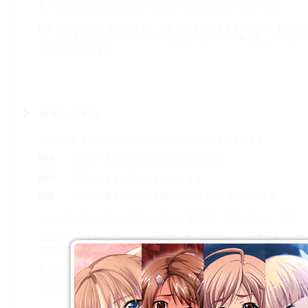
き，移動力が0になった時点でそのターンの行動は終了となります．
移動力の減り方はキャラクター（あるいはキャラクターの起こすイベ
と，他のキャラクターのイベントを起こせないという事も起こり得るの
くなってしまいます．
育成システム
主人公である耕介には次のような3つのパラメータがあります．
料理
料理のうまさや調理の速度をあらわします．
掃除
掃除のうまさや速さをあらわします．
雑用
様々な雑務をどれだけ的確にこなせるかをあらわします．
これらのパラメータを上げていくのが，第2部の「育成システム」です．
1週間毎に，これらのパラメータに対応するコマンドを1つずつ実行し
との仲が進展していくかどうかが決定します．
基本的に，誰かのルートに入った瞬間から周囲のキャラクターは2人の仲
進展するにつれて他のキャラクターは個性のない群集になりがちですが
など）このストーリーは誰と主人公が付き合うかによって周囲の反応も