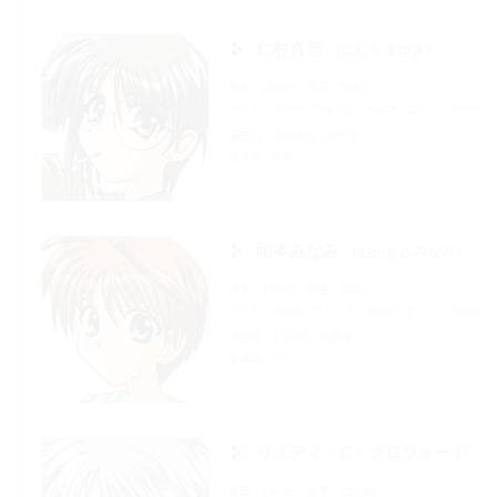
仁村真雪
にむら まゆき
身長
159cm
体重
50kg
バスト
94cm
ウェスト
62cm
ヒップ
98cm
誕生日
10月4日（天秤座）
血液型
B型
岡本みなみ
おかもと みなみ
身長
151cm
体重
41kg
バスト
69cm
ウェスト
50cm
ヒップ
70cm
誕生日
1月2日（山羊座）
血液型
A型
リスティ・C・クロフォード
身長
143cm
体重
21.5kg