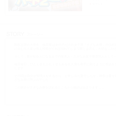
サウンド
獣医志望の大学生，槙原愛は女の子だけの女子寮「さざなみ寮」の法的
に住む住人達は例え時期がくれば別れてしまう間とは言え，大切な，か
そして，愛が社会人になるまでの後見人・さざなみ女子寮管理人として
毎日毎日，ひとくせもふたくせもある住人達を相手に戦うように世話を
します．
その間は自分が管理人をするから，と申し出た愛でしたが，神奈は愛を
ざなみ寮に呼ぶのでした．
この耕介がさざなみ寮を訪れるところから物語は始まります……．