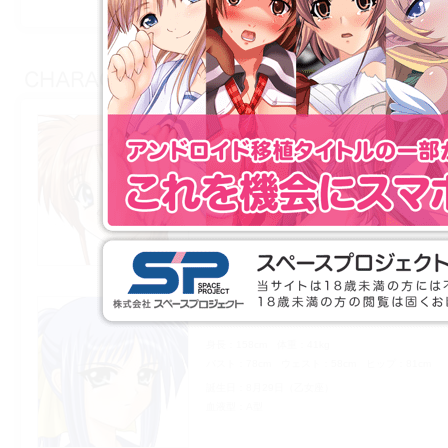
槙原 愛
まきはら あい
身長
162cm
体重
44kg
バスト
91cm
ウェスト
60cm
ヒップ
89cm
誕生日
3月22日（牡羊座）
血液型
A型
神咲 薫
かんざき かおる
身長
158cm
体重
41kg
バスト
78cm
ウェスト
58cm
ヒップ
81cm
誕生日
8月29日（乙女座）
血液型
A型