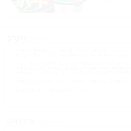
主人公・相川真一郎クンは高校二年生の明るく，無邪気で，ちょっとだ
幼なじみで親友で，大の仲良しの鷹城唯子と，野々村小鳥の二人ととも
しかし，楽しい高校生活には，やはり不特定多数の女子の存在は不可欠
今回も幼なじみの二人の他に，忍者免許を持つ御剣いづみ，護身道部主
ール菟弓華（と・ゆんふぁ）と，分かっているだけでも6人の女の子が主
恋愛に誠実さはもちろん，不可欠．そのとき，あなたはどう行動するか
あなたは誰に対して誠実になるのでしょうか？