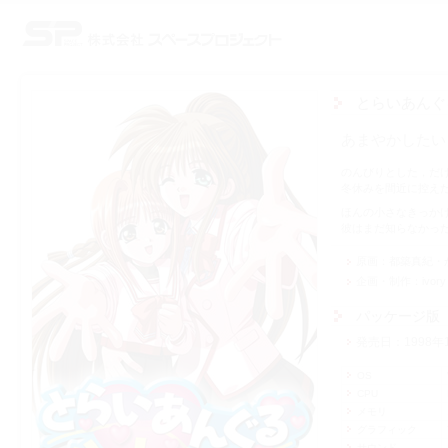
株式会社スペースプロジェクト
とらいあんぐ
あまやかしたい
のんびりとした，だ
冬休みを間近に控えた
ほんの小さなきっか
彼はまだ知らなかっ
原画
都築真紀・
企画・制作
ivory
パッケージ版
発売日
1998年
OS
CPU
メモリ
グラフィック
サウンド