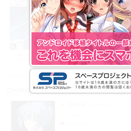
戦闘に敗北するとヒロインは，敵に捕らえられ辱められてしまいます．
あなたはどのエンディングを見ることが出来るのでしょうか．
深海真薙
ふかみ まち
CV
乃田あす実
SAMPLE VOICE