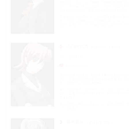
文也のクラスメイト．物静かで感情の起伏が乏
でも一人で過ごすことが多い．冷たい雰囲気か
避けられがちだが，男子には隠れファンもいる．
家族はなく一人暮らし．その理由を本人は明
が，どうやらSMRによって家族を失ったらしい
もない文也にとって，何故か気になるクラスメイ
小日向涼乃
こひなた すずの
CV
金田まひる
SAMPLE VOICE
文也のクラスに来た，気が強く粗野な言葉づか
入生．文也を世間知らずのガキとして見下して
早く力が全てと考える事が多い．
胸に刀傷がある．どうやら，コンプレックスに
しい．男連中には虚勢をはるが，同性や子ども
する女の子．
編入の理由は明らかではないが，銃器の知識に
ころを見ると…
霧島香奈
きりしま かな