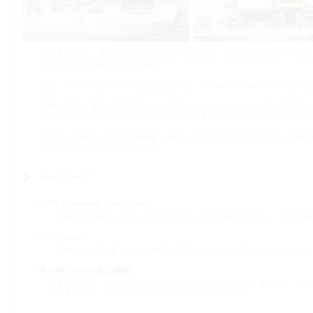
近未来の日本，美郷市が舞台となる．美郷市は，私立美郷学園を中心に
り，政財界で活躍するOBも多い．
最近，ニュースはSMR（突発性集団暴動：Suddenly Mass Riot）で
SMRは原因，予兆が判断できない暴動のため，人々はいつ自分が巻き
を回避するため，SMRの原因解明を目的とする研究機関の設立を進めて
その最たる機関，国際保健機構（IHO）は各国支部の情報を集め，SM
への情報公開はなされていない．
キーワード
SMR（Suddenly Mass Riot）
「突発性集団暴動」のこと．生存者がゼロ，原因が特定できない，予兆が推
Mind Reaper
「精神を刈り取る者」の意．SMRの原因ではないかと推測されている人々
黄ヵ崎市突発性集団暴動
日本初のSMR．地方都市のため，被害は小規模だったが生存者はゼロ．対
この事件の後，長岩など数箇所でSMRが確認されている．