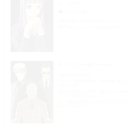
CV
榎津まお
SAMPLE VOICE
SMRの被災者．家族は被災時に失ったらしい．
途中で編入してくる，引っ込み思案な女の子．
デミスコーポレーション
世界有数の多国籍企業．
いち早く「MIND REAPER」の商品価値に着目
を進めている．
顧客は犯罪組織にまで至る．商品化とは「MIND R
を『人間爆弾』とすること．
また「MIND REAPER」を捕獲するために強引
行なっているらしい．