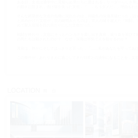
ある日，文也は通学中に見知らぬ男たちに囲まれる．リーダーらしき男
の動きに阻まれ，逃げ場を失った文也．「……もうダメだ．」理由もわ
そんな絶望的な文也の危機に現れたのは，同級生の深海真薙だった．話
と諦めかけた文也が，次の瞬間みたものは，常人の域を超えた『戦闘』
めて殺人現場を目の当たりにした文也だった．
戦闘が終わり，文也にそっとハンカチを差し出す真薙．返り血を浴びて
の男たちは殺されたのか？ なぜ，深海は平気で人を殺せるのか？
真薙は，静かにそしてはっきりと言った．「……私があなたを守ってあ
この事件が，あたりまえに過ごしてきた日常との決別になることを，文