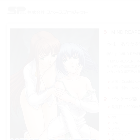
株式会社スペースプロジェクト
MIND REAP
私は…あなたを
物語は「MIND RE
「MIND REAPE
それぞれの組織に属
いろいろな結末をお
原画
Crashはん
企画・制作
ivory
パッケージ版
発売日
2003年
OS
CPU
メモリ
グラフィック
サウンド