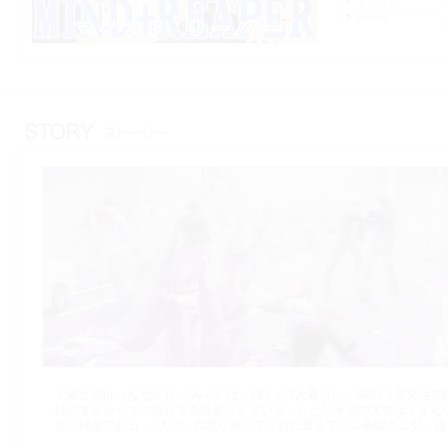
DirectX
七風文也は（ななかぜ ふみや）は，姉との2人暮らし．SMR（突発性集団暴動
姉のまどかがその役目を充分果たしている．しかし年頃の文也は，そん
良い姉弟である．2人は，両親が残してくれた蓄えでここ美郷市に引っ越