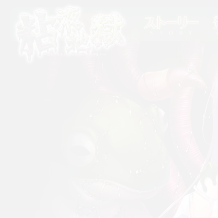
ストーリー
登
粘液地獄 〜巨大ヌルヌル生物に汚された女
学生！〜