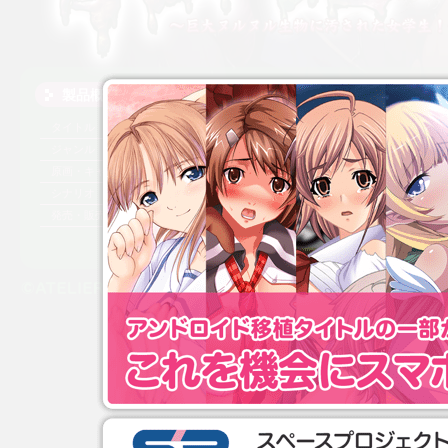
製品概要
2017年5月26日発売
タイトル
粘液地獄 〜巨大ヌルヌル生物に汚された女
パッケージ版：税別4,600円／ダウンロード版：税別3,800円
ジャンル
異形生物の姫様になってヌルヌルどろどろに
原画・キャラクターデザイン
さいとうつかさ
シナリオ
玉沢 円
発売・販売
ATELIER G/H
© ATELIER G/H All Rights Reserved.