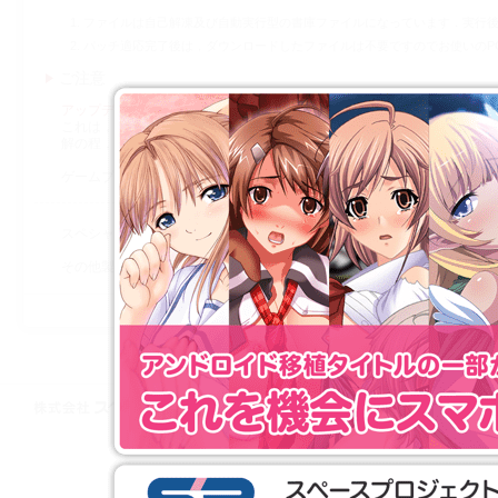
ファイルは自己解凍及び自動実行型の書庫ファイルになっています．実行
パッチ適応完了後は，ダウンロードしたファイルは不要ですのでお使いのP
ご注意
アップデートを実行すると，過去のセーブデータが全て消えます．
これは，アップデート後に，セーブデータをロードするとゲームが止ま
解の程，お願い申し上げます． （鑑賞モードのデータはそのまま維持さ
ゲームプログラムが立ちあがっている場合は一旦「終了」してから，本
スペシャルプライス版およびダウンロード販売されているタイトルは修
その他製品に関するサポートは，
サポート専用窓口
よりお問い合わせ下
株式会社スペースプロジェクト © 1997-2021 SPACE PROJECT All Rights
Reserved.