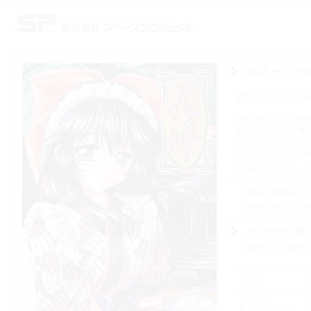
株式会社スペースプロジェクト
花譜 〜この
新ブランド「An
舞台はモダンな雰囲
ある日突然そこで働
短い時間をともにす
とされること，また
高品位アニメーショ
原画
稲葉あげは
企画・制作
SILV
パッケージ版
発売日
2001年
OS
CPU
メモリ
グラフィック